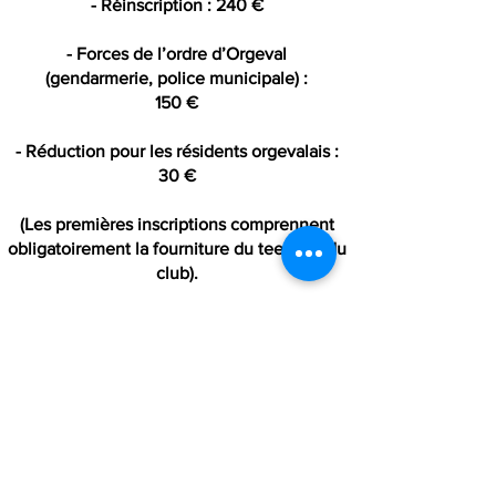
- Réinscription : 240 €
- Forces de l’ordre d’Orgeval
(gendarmerie, police municipale) :
150 €
- Réduction pour les résidents orgevalais :
30 €
(Les premières inscriptions comprennent
obligatoirement la four
niture du tee-shirt du
club).
MAIL : aokm.orgeval@gmail.com
TEL :
07 56 81 92 54
ENTRAINEMENTS :
Salle Mosaïque - Plateau Saint Marc - Allée
Marcel Cotard - 78630 Orgeval
20h - 21h30 les mardis et jeudis